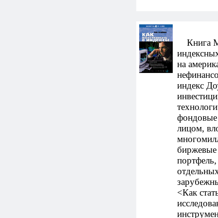
Книга Ма
индексных
на америк
нефинанс
индекс Д
инвестици
технологи
фондовые 
лицом, вл
многомил
биржевые 
портфель,
отдельных
зарубежны
<Как стат
исследова
инструмен