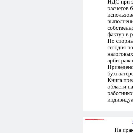
НДС при э
расчетов б
использов
выполнени
собственн
фактур в 
По спорны
сегодня п
налоговых
арбитражн
Приведено
бухгалтер
Книга пре
области на
работнико
индивидуа
На практ