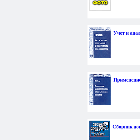
Учет и ана
Применение
Сборник до