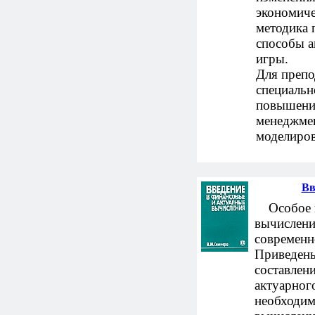
экономиче
методика 
способы а
игры.
Для препо
специальн
повышения
менеджмен
моделиров
Вв
Особое вн
вычислени
современн
Приведены
составлени
актуарног
необходим