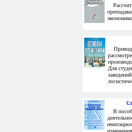
Рассчитан
преподава
экономико
Приводят
рассмотре
производс
Для студ
заведений
логистиче
Ст
В пособи
деятельно
имитацион
изменения