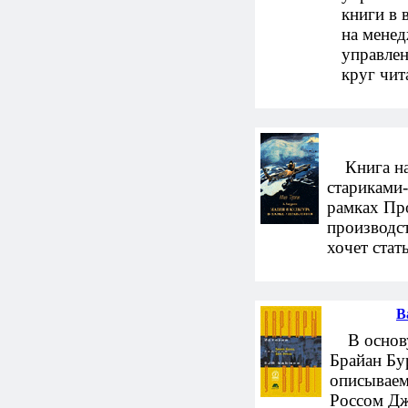
книги в 
на менед
управлен
круг чит
Книга нап
стариками
рамках Пр
производст
хочет стат
В
В основу 
Брайан Бу
описываем
Россом Д