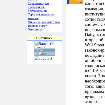
клиентов 
Страховое дело
Таможенное
компании,
регулирование
институци
Торговля, перевозка
товаров
сотни тыс
Финансы, эконометрика
системе 
Ценные бумаги
информаци
Экономика
Daily, кот
Счетчики:
вторая об
Wall Stre
закономер
последние
ошибочные
свою искл
в США уже
книги. Зн
необходим
того, кни
преподава
вузов, а т
акциях.