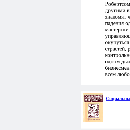
Робертсо
другими в
знакомят ч
падения о
мастерски
управляющ
окунуться
страстей,
контрольно
одном дых
бизнесмен
всем любо
Социальный