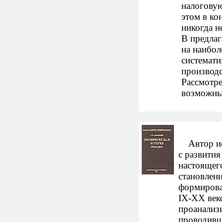
налоговую
этом в ко
никогда н
В предлаг
на наибо
системати
производс
Рассмотре
возможны
Автор исс
с развития
настоящег
становлени
формирова
IX-XX век
проанализ
проводивши