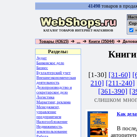
41498
товаров в прода
Наст
Сор
п
КАТАЛОГ ТОВАРОВ ИНТЕРНЕТ-МАГАЗИНОВ
Товары (43615)
...
Книги (35044)
Деловая
Книг
Разделы:
Аудит
Банковское дело
Бизнес
Бухгалтерский учет
[1-30]
[31-60]
[
Внешнеэкономическая
210]
[211-240]
деятельность
Делопроизводство и
[361-390]
[3
секретарское дело
Логистика
слишком мног
Маркетинг, реклама
Менеджмент,
управление
Как дела
предприятием
Налогообложение
Недвижимость,
В последн
землепользование
авторитет
Работа