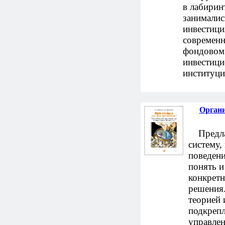
в лабирин
занималис
инвестици
современн
фондовом 
инвестици
институци
Органи
Предлаг
систему,
поведени
понять 
конкретн
решения
теорией 
подкреп
управлен