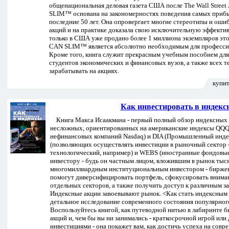
общенациональная деловая газета США после The Wall Street
SLIM™ основана на закономерностях поведения самых приб
последние 50 лет. Она опровергает многие стереотипы и ош
акций и на практике доказала свою исключительную эффектив
только в США уже продано более 1 миллиона экземпляров это
CAN SLIM™ является абсолютно необходимым для професси
Кроме того, книга служит прекрасным учебным пособием для
студентов экономических и финансовых вузов, а также всех те
зарабатывать на акциях.
купит
Как инвестировать в индекс
Книга Макса Исаакмана - первый полный обзор индексных 
несложных, ориентированных на американские индексы QQQ
нефинансовых компаний Nasdaq) и DIA (Промышленный инд
(позволяющих осуществлять инвестиции в рыночный сектор 
технологический, например) и WEBS (иностранные фондовы
инвестору - будь он частным лицом, вложившим в рынок тыс
многомиллиардным институциональным инвестором - бирже
помогут диверсифицировать портфель, сфокусировать вниман
отдельных секторов, а также получить доступ к различным 
Индексные акции завоевывают рынок. <Как стать индексным 
детальное исследование современного состояния популярног
Воспользуйтесь книгой, как путеводной нитью в лабиринте
акций и, чем бы вы ни занимались - краткосрочной игрой ил
инвестициями - она покажет вам, как достичь успеха на совр