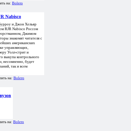
ить на:
Bolero
JR Nabisco
Бурроу и Джон Хельяр
ом RJR Nabisco Россом
Форстманном, Джимом
оры знакомят читателя с
пнейших американских
тке управляющих,
еру Уолл-стрит и
го выкупа контрольного
и, несомненно, будет
аний, так и всем
пить на:
Bolero
вузов
пить на:
Bolero