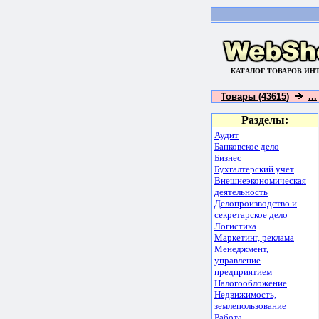
КАТАЛОГ ТОВАРОВ ИН
Товары (43615)
...
Разделы:
Аудит
Банковское дело
Бизнес
Бухгалтерский учет
Внешнеэкономическая
деятельность
Делопроизводство и
секретарское дело
Логистика
Маркетинг, реклама
Менеджмент,
управление
предприятием
Налогообложение
Недвижимость,
землепользование
Работа