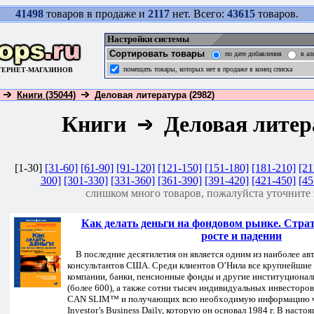
41498
товаров в продаже и
2117
нет. Всего:
43615
товаров.
Настройки системы
Сортировать товары
по дате добавления
в ал
помещать товары, которых нет в продаже в конец списка
ТЕРНЕТ-МАГАЗИНОВ
Книги (35044)
Деловая литература (2982)
Книги
Деловая литер
[1-30]
[31-60]
[61-90]
[91-120]
[121-150]
[151-180]
[181-210]
[21
300]
[301-330]
[331-360]
[361-390]
[391-420]
[421-450]
[45
слишком много товаров, пожалуйста уточните 
Как делать деньги на фондовом рынке. Страт
росте и падении
В последние десятилетия он является одним из наиболее а
консультантов США. Среди клиентов О’Нила все крупнейшие
компании, банки, пенсионные фонды и другие институциона
(более 600), а также сотни тысяч индивидуальных инвесторо
CAN SLIM™ и получающих всю необходимую информацию че
Investor’s Business Daily, которую он основал 1984 г. В насто