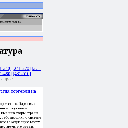
фавитном порядке
атура
1-240]
[241-270]
[271-
1-480]
[481-510]
запрос
егия торговли на
вторитетных биржевых
 инвестиционные
льные инвесторы страны
в, работающих по системе
рез ежедневную газету
ящее время это вторая