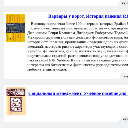
куп
Варвары у ворот. История падения R
В основу книги легли более 100 интервью, которые Брайан 
провели с участниками описываемых событий — с президент
Джонсоном, Генри Крависом, Джорджем Робертсом, Тедом 
Махером и другими видными дельцами финансового мира. Авт
историей становления, процветания и падения одной из кру
компаний, мастерски рисуют характеры участвующих в схва
юристов, финансистов, дают возможность окунуться в атмосф
ощутить накал страстей, разгоревшихся вокруг кредитованно
пакета акций RJR Nabisco. Книга читается на одном дыхании 
интересна как бизнесменам, финансистам, руководителям комп
любознательным людям.
ку
Социальный менеджмент. Учебное пособие для 
ку