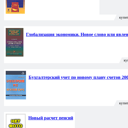
купит
Глобализация экономики. Новое слово или явле
ку
Бухгалтерский учет по новому плану счетов 20
купит
Новый расчет пенсий