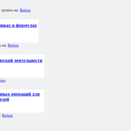
купить на:
Bolero
фиках и формулах
ь на:
Bolero
еской деятельности
lero
енных операций для
елей
а:
Bolero