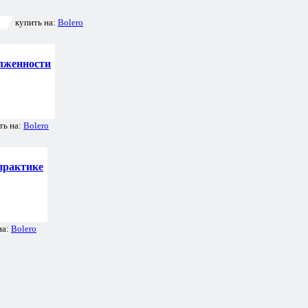
купить на:
Bolero
олженности
ть на:
Bolero
практике
на:
Bolero