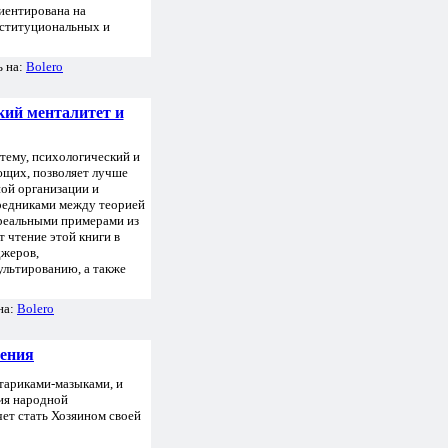
иентирована на
нституциональных и
ь на:
Bolero
кий менталитет и
тему, психологический и
ющих, позволяет лучше
ой организации и
средниками между теорией
 реальными примерами из
т чтение этой книги в
джеров,
ультированию, а также
на:
Bolero
ления
тариками-мазыками, и
ия народной
чет стать Хозяином своей