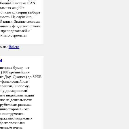
 Journal. Система CAN
ыльных акций в
ибочные критерии выбора
ность. Не случайно,
й книги. Знание системы
оналов фондового рынка.
 преподавателей и
х, кто стремится
ь на:
Bolero
ы
ценных бумаг - от
 (100 крупнейших
екс Доу–Джонса) до SPDR
- финансовый или
е рынки). Любому
ячу долларов или
вые индексные акции
ие на деятельности
зарубежным рынкам.
инвестором> - это
о инструмента.
 биржевых индексных
и долгосрочными
еменном очень